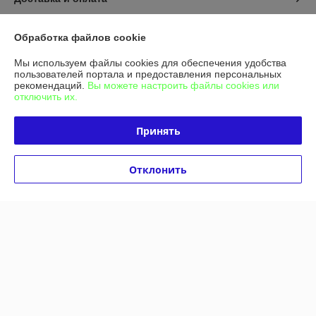
График работы
Обработка файлов cookie
Мы используем файлы cookies для обеспечения удобства
Полная версия сайта
пользователей портала и предоставления персональных
рекомендаций.
Вы можете настроить файлы cookies или
отключить их.
Политика обработки cookies
Принять
Сайт создан на платформе Deal.by
Отклонить
Информация для покупателя
Индивидуальный предприниматель:
ИП Гашимова Татьяна Петровна
246023 , г. Гомель, проспект Речицкий 40 место 22
Регистрационный номер ЕГР: 490361605
УНП: 490361605