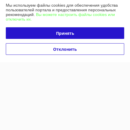
Мы используем файлы cookies для обеспечения удобства
Полная версия сайта
пользователей портала и предоставления персональных
рекомендаций.
Вы можете настроить файлы cookies или
отключить их.
Политика обработки cookies
Принять
Сайт создан на платформе Deal.by
Отклонить
Информация для покупателя
Индивидуальный предприниматель:
ИП Гашимова Татьяна Петровна
246023 , г. Гомель, проспект Речицкий 40 место 22
Регистрационный номер ЕГР: 490361605
УНП: 490361605
Регистрационный орган: Администрация Советского р-на г. Гомеля
Дата регистрации компании: 14.07.2004