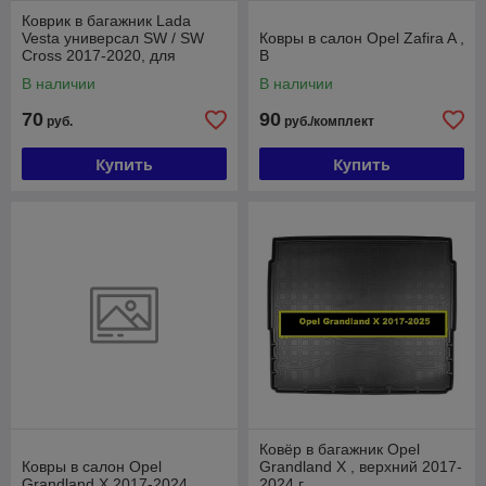
Коврик в багажник Lada
Vesta универсал SW / SW
Ковры в салон Opel Zafira A ,
Cross 2017-2020, для
B
нижнего пола / Лада Веста
В наличии
В наличии
(Norplast)
70
90
руб.
руб./комплект
Купить
Купить
Ковёр в багажник Opel
Ковры в салон Opel
Grandland X , верхний 2017-
Grandland X 2017-2024
2024 г.