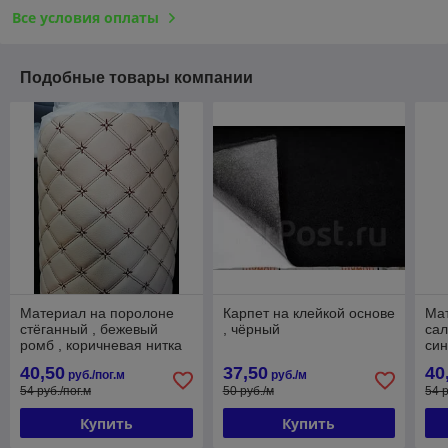
Все условия оплаты
Подобные товары компании
Материал на поролоне
Карпет на клейкой основе
Мат
стёганный , бежевый
, чёрный
сал
ромб , коричневая нитка
син
по
40,50
37,50
40
руб./пог.м
руб./м
54 руб./пог.м
50 руб./м
54 р
Купить
Купить