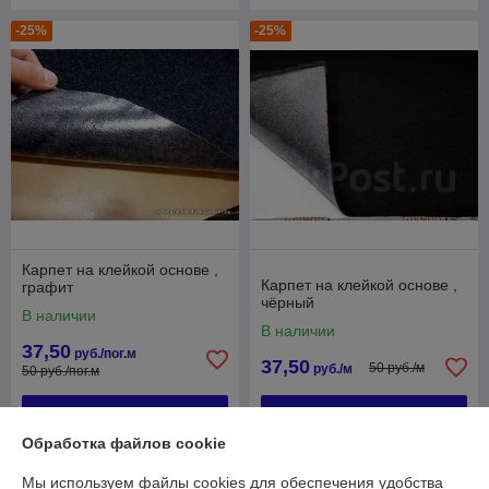
-25%
-25%
Карпет на клейкой основе ,
Карпет на клейкой основе ,
графит
чёрный
В наличии
В наличии
37,50
руб./пог.м
37,50
50 руб./м
руб./м
50 руб./пог.м
Купить
Купить
Обработка файлов cookie
-25%
-25%
Мы используем файлы cookies для обеспечения удобства