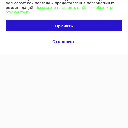
пользователей портала и предоставления персональных
рекомендаций.
Вы можете настроить файлы cookies или
отключить их.
Принять
Отклонить
Ткань для перетяжки
Карпет на клейкой основе
салона, ширина 1,60 м.,
ширина 1,5 м.
велюр
В наличии
В наличии
37,50
40,50
руб./пог.м
руб./пог.м
50 руб./пог.м
54 руб./пог.м
Купить
Купить
-25%
-25%