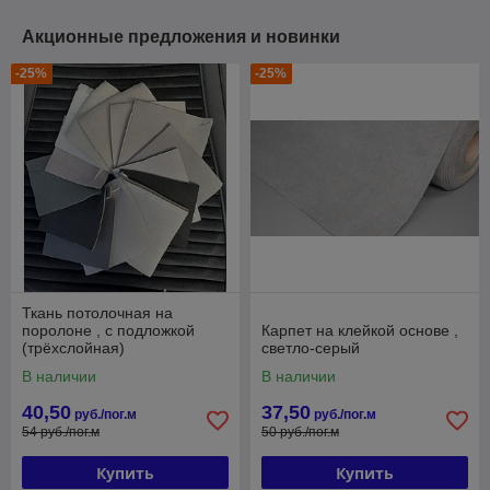
Акционные предложения и новинки
-25%
-25%
Ткань потолочная на
поролоне , с подложкой
Карпет на клейкой основе ,
(трёхслойная)
светло-серый
В наличии
В наличии
40,50
37,50
руб./пог.м
руб./пог.м
54 руб./пог.м
50 руб./пог.м
Купить
Купить