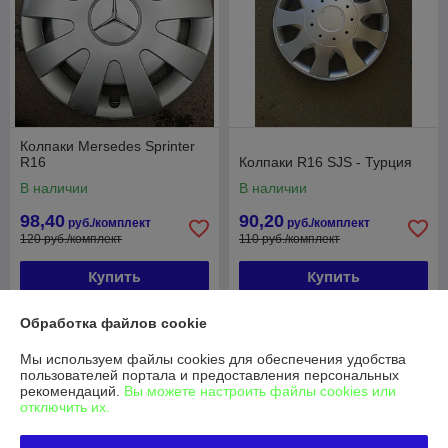
Колпаки Mersedes Sprinter
R16
Колпаки R16 SJS - Турция
В наличии
В наличии
98,40
90,20
руб./комплект
руб./комплект
120 руб./комплект
110 руб./комплект
Купить
Купить
-18%
-18%
Обработка файлов cookie
Мы используем файлы cookies для обеспечения удобства
пользователей портала и предоставления персональных
рекомендаций.
Вы можете настроить файлы cookies или
отключить их.