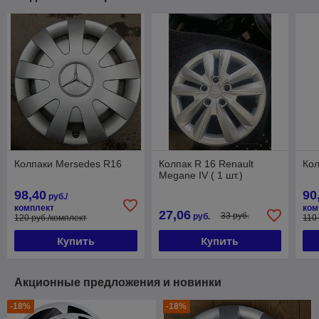
Колпаки Mersedes R16
Колпак R 16 Renault
Кол
Megane IV ( 1 шт.)
98,40
90
руб./
комплект
ком
27,06
33 руб.
руб.
120 руб./комплект
110
Купить
Купить
Акционные предложения и новинки
-18%
-18%