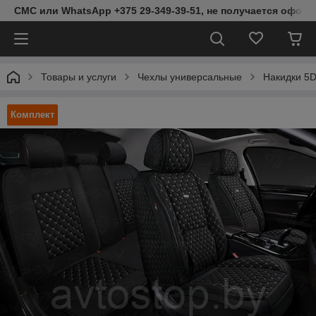
СМС или WhatsApp +375 29-349-39-51, не получается оформ
Товары и услуги
Чехлы универсальные
Накидки 5D
Комплект