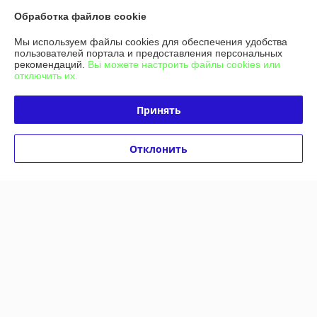
Обработка файлов cookie
Покупатель
10.11.2025
Мы используем файлы cookies для обеспечения удобства
Отлично
пользователей портала и предоставления персональных
рекомендаций.
Вы можете настроить файлы cookies или
Сделка подтверждена через корзину
отключить их.
Принять
Юрий
30.10.2025
Отлично
Отклонить
Показать все отзывы
О нас
Контакты
Доставка и оплата
График работы