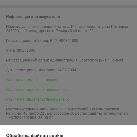
Информация для покупателя
Индивидуальный предприниматель:
ИП Гашимова Татьяна Петровна
246023 , г. Гомель, проспект Речицкий 40 место 22
Регистрационный номер ЕГР: 490361605
УНП: 490361605
Регистрационный орган: Администрация Советского р-на г. Гомеля
Дата регистрации компании: 14.07.2004
Ссылка на свидетельство/лицензию
Ссылка на свидетельство/лицензию
Ссылка на свидетельство/лицензию
Местонахождение книги жалоб и предложений: Гомель проспект
Речицкий 40 место 22 , Белорусское общество защиты потребителей
т.+375296302968, 33-95-52
Обработка файлов cookie