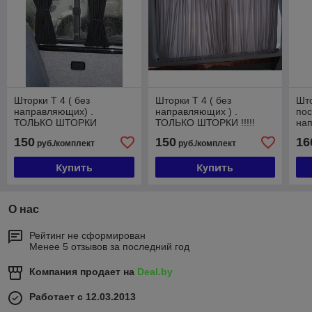
Шторки Т 4 ( без
Шторки Т 4 ( без
Што
направляющих) .
направляющих ) .
пос
ТОЛЬКО ШТОРКИ
ТОЛЬКО ШТОРКИ !!!!!
на
ТО
150
150
16
руб./комплект
руб./комплект
кр
Купить
Купить
О нас
Рейтинг не сформирован
Менее 5 отзывов за последний год
Компания продает на
Deal.by
Работает с 12.03.2013