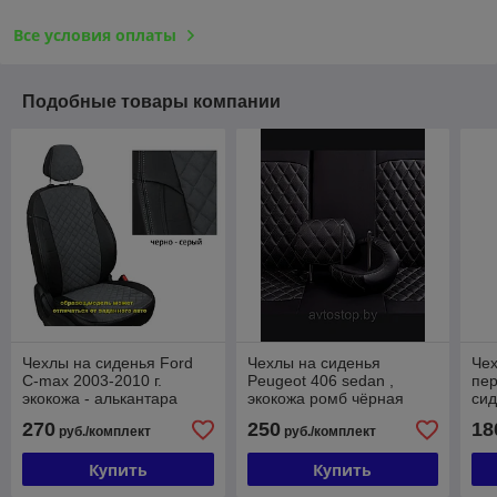
Все условия оплаты
Подобные товары компании
Чехлы на сиденья Ford
Чехлы на сиденья
Чех
C-max 2003-2010 г.
Peugeot 406 sedan ,
пе
экокожа - алькантара
экокожа ромб чёрная
си
ромб
нитка
вст
270
250
18
руб./комплект
руб./комплект
Купить
Купить