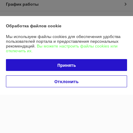
График работы
Полная версия сайта
Обработка файлов cookie
Политика обработки cookies
Мы используем файлы cookies для обеспечения удобства
пользователей портала и предоставления персональных
рекомендаций.
Вы можете настроить файлы cookies или
Сайт создан на платформе Deal.by
отключить их.
Принять
Отклонить
Информация для покупателя
Индивидуальный предприниматель:
ИП Гашимова Татьяна Петровна
246023 , г. Гомель, проспект Речицкий 40 место 22
Регистрационный номер ЕГР: 490361605
УНП: 490361605
Регистрационный орган: Администрация Советского р-на г. Гомеля