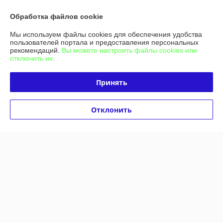
Отлично
Обработка файлов cookie
Сделка подтверждена через корзину
Мы используем файлы cookies для обеспечения удобства
пользователей портала и предоставления персональных
рекомендаций.
Вы можете настроить файлы cookies или
отключить их.
Юрий
30.10.2025
Отлично
Принять
Показать все отзывы
Отклонить
О нас
Контакты
Доставка и оплата
График работы
Полная версия сайта