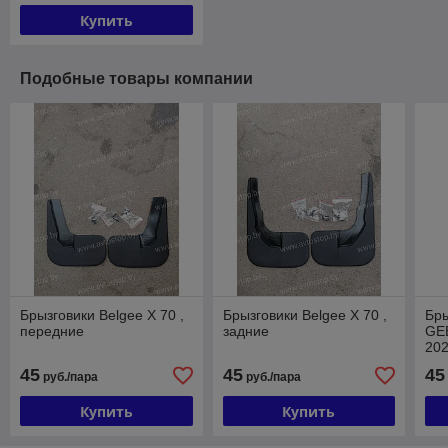
Купить
Подобные товары компании
Брызговики Belgee Х 70 ,
Брызговики Belgee Х 70 ,
Бры
передние
задние
GEE
202
45
45
45
руб./пара
руб./пара
Купить
Купить