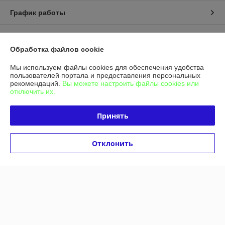
График работы
Полная версия сайта
Обработка файлов cookie
Политика обработки cookies
Мы используем файлы cookies для обеспечения удобства
пользователей портала и предоставления персональных
рекомендаций.
Вы можете настроить файлы cookies или
Сайт создан на платформе Deal.by
отключить их.
Принять
Отклонить
Информация для покупателя
Индивидуальный предприниматель:
ИП Гашимова Татьяна Петровна
246023 , г. Гомель, проспект Речицкий 40 место 22
Регистрационный номер ЕГР: 490361605
УНП: 490361605
Регистрационный орган: Администрация Советского р-на г. Гомеля