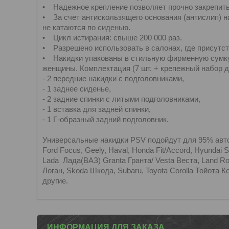
• Надежное крепление позволяет прочно закрепить
• За счет антискользящего основания (антислип) н
не катаются по сиденью.
• Цикл истирания: свыше 200 000 раз.
• Разрешено использовать в салонах, где присутст
• Накидки упакованы в стильную фирменную сумку
женщины. Комплектация (7 шт. + крепежный набор д
- 2 передние накидки с подголовниками,
- 1 заднее сиденье,
- 2 задние спинки с литыми подголовниками,
- 1 вставка для задней спинки,
- 1 Г-образный задний подголовник.
Универсальные накидки PSV подойдут для 95% автомо
Ford Focus, Geely, Haval, Honda Fit/Accord, Hyundai 
Lada Лада(ВАЗ) Granta Гранта/ Vesta Веста, Land Ro
Логан, Skoda Шкода, Subaru, Toyota Corolla Тойота 
другие.
ИНФОРМАЦИЯ ДЛЯ ЗАКАЗА