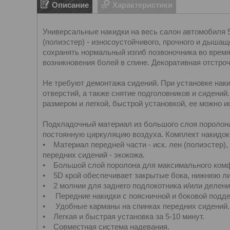
Описание
Характеристики
Универсальные накидки на весь салон автомобиля 5
(полиэстер) - износоустойчивого, прочного и дыша
сохранять нормальный изгиб позвоночника во время
возникновения болей в спине. Декоративная отстроч
Не требуют демонтажа сидений. При установке наки
отверстий, а также снятие подголовников и сидени
размером и легкой, быстрой установкой, ее можно 
Подкладочный материал из большого слоя поролона
постоянную циркуляцию воздуха. Комплект накидок 
• Материал передней части - иск. лен (полиэстер),
передних сидений - экокожа.
• Большой слой поролона для максимального комф
• 5D крой обеспечивает закрытые бока, нижнюю ли
• 2 молнии для заднего подлокотника и/или деления
• Передние накидки с поясничной и боковой подде
• Удобные карманы на спинках передних сидений.
• Легкая и быстрая установка за 5-10 минут.
• Совместная система надевания.