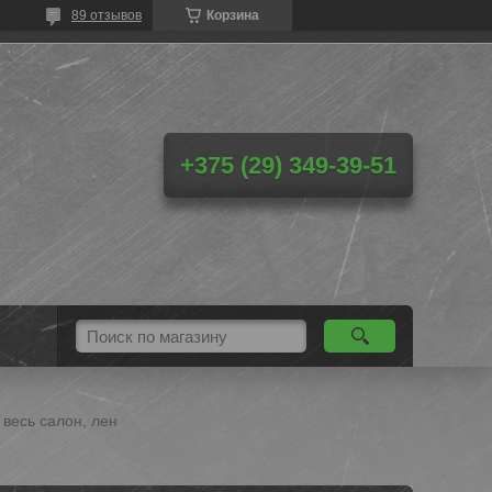
89 отзывов
Корзина
+375 (29) 349-39-51
 весь салон, лен