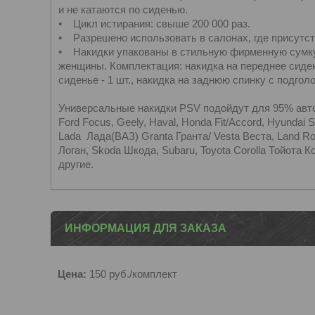
и не катаются по сиденью.
• Цикл истирания: свыше 200 000 раз.
• Разрешено использовать в салонах, где присутст
• Накидки упакованы в стильную фирменную сумку
женщины. Комплектация: накидка на переднее сидень
сиденье - 1 шт., накидка на заднюю спинку с подголо
Универсальные накидки PSV подойдут для 95% автомо
Ford Focus, Geely, Haval, Honda Fit/Accord, Hyundai 
Lada Лада(ВАЗ) Granta Гранта/ Vesta Веста, Land Ro
Логан, Skoda Шкода, Subaru, Toyota Corolla Тойота 
другие.
ИНФОРМАЦИЯ ДЛЯ ЗАКАЗА
Цена:
150
руб.
/комплект