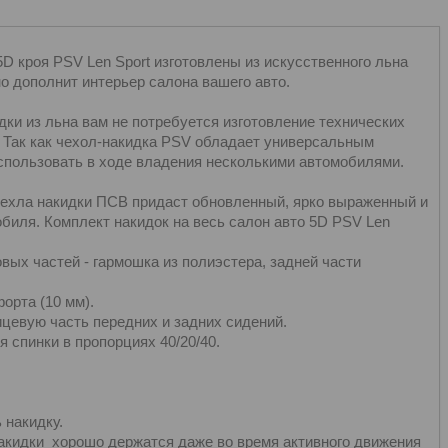
D кроя PSV Len Sport изготовлены из искусственного льна
о дополнит интерьер салона вашего авто.
дки из льна вам не потребуется изготовление технических
й. Так как чехол-накидка PSV обладает универсальным
использовать в ходе владения несколькими автомобилями.
чехла накидки ПСВ придаст обновленный, ярко выраженный и
биля. Комплект накидок на весь салон авто 5D PSV Len
вых частей - гармошка из полиэстера, задней части
орта (10 мм).
цевую часть передних и задних сидений.
 спинки в пропорциях 40/20/40.
 накидку.
накидки хорошо держатся даже во время активного движения