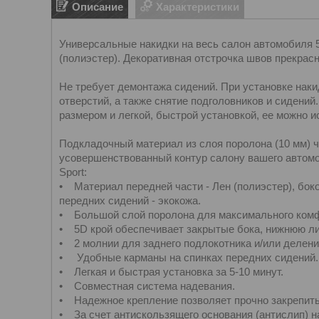
Описание
Характеристики
Универсальные накидки на весь салон автомобиля 5
(полиэстер). Декоративная отстрочка швов прекрасн
Не требует демонтажа сидений. При установке наки
отверстий, а также снятие подголовников и сидени
размером и легкой, быстрой установкой, ее можно 
Подкладочный материал из слоя поролона (10 мм) 
усовершенствованный контур салону вашего автомо
Sport:
• Материал передней части - Лен (полиэстер), боко
передних сидений - экокожа.
• Большой слой поролона для максимального комф
• 5D крой обеспечивает закрытые бока, нижнюю ли
• 2 молнии для заднего подлокотника и/или деления
• Удобные карманы на спинках передних сидений.
• Легкая и быстрая установка за 5-10 минут.
• Совместная система надевания.
• Надежное крепление позволяет прочно закрепить
• За счет антискользящего основания (антислип) 