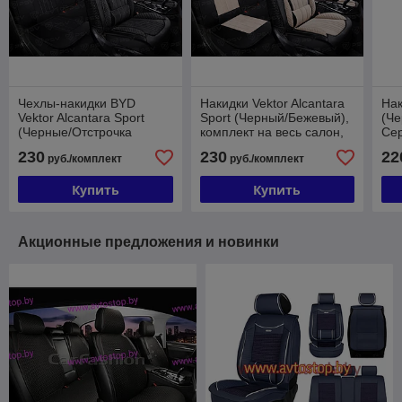
Чехлы-накидки BYD
Накидки Vektor Alcantara
Нак
Vektor Alcantara Sport
Sport (Черный/Бежевый),
(Че
(Черные/Отстрочка
комплект на весь салон,
Сер
Белая), алькантара
алькантара
сал
230
230
22
руб./комплект
руб./комплект
пл
Купить
Купить
Акционные предложения и новинки