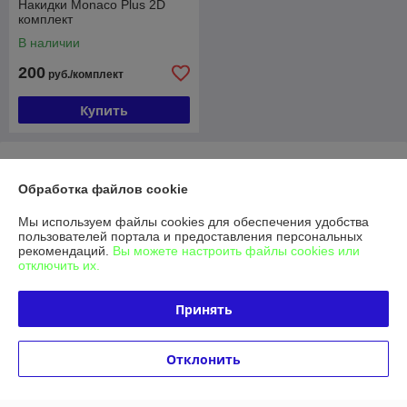
Накидки Monaco Plus 2D
комплект
В наличии
200
руб./комплект
Купить
О нас
Обработка файлов cookie
Рейтинг не сформирован
Менее 5 отзывов за последний год
Мы используем файлы cookies для обеспечения удобства
пользователей портала и предоставления персональных
Компания продает на
Deal.by
рекомендаций.
Вы можете настроить файлы cookies или
отключить их.
Работает с 12.03.2013
Принять
г. Гомель
Гомель, Гомель, Беларусь
Отклонить
Контакты
Сегодня работает с 09:00 до 15:00