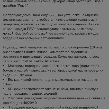
возникновения болей в спине. Декоративная отстрочка швов в
дизайне "Ромб".
Не требуют демонтажа сидений. При установке накидки из
алькантары вам не потребуется изготовление технических
отверстий, а также снятие подголовников и сидений. Так как
чехол-накидка PSV обладает универсальным размером и
легкой, быстрой установкой, ее можно использовать в ходе
владения несколькими автомобилями.
Подкладочный материал из большого слоя поролона (10 мм)
обеспечивает более мягкое, комфортное сидение и
постоянную циркуляцию воздуха. Комплект накидок на весь
салон авто PSV 5D Vektor Alcantara:
• Материал передней части - иск. алькантара (полиэстер),
боковых частей - гармошка из велюра, задней части передних
сидений - экокожа
• Большой слой поролона для максимального комфорта -
10мм
• 5D крой обеспечивает закрытые бока, нижнюю лицевую
часть передних и задних сидений
• 2 молнии для заднего подлокотника и/или деления спинки в
пропорциях 40/20/40.
• Передние накидки с поясничной и боковой поддержкой