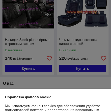
Накидки Sleek plus, чёрные
Чехлы накидки экокожа
с красным кантом
синяя с сеткой.
В наличии
В наличии
140
220
руб./комплект
руб./комплект
Купить
Купить
О нас
Рейтинг не сформирован
Менее 5 отзывов за последний год
Обработка файлов cookie
Компания продает на
Deal.by
Мы используем файлы cookies для обеспечения удобства
пользователей портала и предоставления персональных