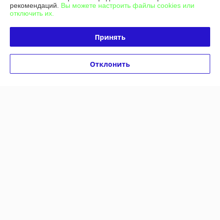
рекомендаций.
Вы можете настроить файлы cookies или
Работает с 12.03.2013
отключить их.
г. Гомель
Гомель, Гомель, Беларусь
Принять
Контакты
Отклонить
Сегодня работает с 09:00 до 15:00
Показать весь график работы
Отзывы о магазине
89 отзывов за всё время
Покупатель
10.11.2025
Отлично
Сделка подтверждена через корзину
Юрий
30.10.2025