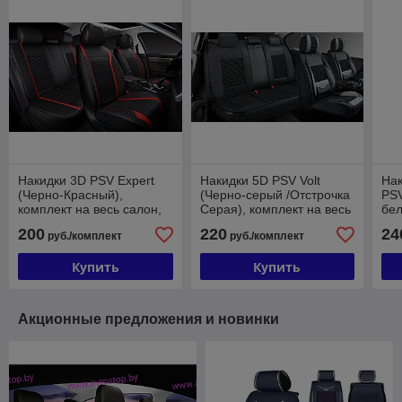
Накидки 3D PSV Expert
Накидки 5D PSV Volt
На
(Черно-Красный),
(Черно-серый /Отстрочка
PSV
комплект на весь салон,
Серая), комплект на весь
бел
экокожа + льняное
салон, экокожа + льняное
са
200
220
24
руб./комплект
руб./комплект
плетение
плетение
Купить
Купить
Акционные предложения и новинки