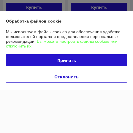
Купить
Купить
-18%
-18%
Обработка файлов cookie
Мы используем файлы cookies для обеспечения удобства
пользователей портала и предоставления персональных
рекомендаций.
Вы можете настроить файлы cookies или
отключить их.
Принять
Отклонить
Колпаки R 16 , Турция
Колпаки R16 - Турция
В наличии
В наличии
90,20
90,20
руб./комплект
руб./комплект
110 руб./комплект
110 руб./комплект
Купить
Купить
-18%
-18%