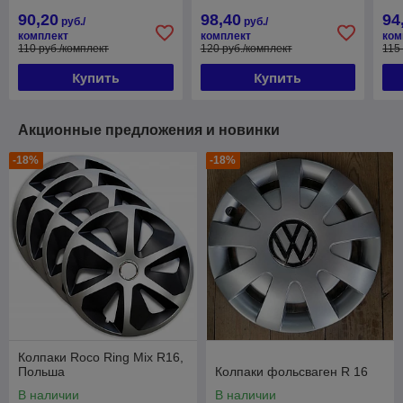
90,20
98,40
94
руб./
руб./
комплект
комплект
ком
110 руб./комплект
120 руб./комплект
115
Купить
Купить
Акционные предложения и новинки
-18%
-18%
Колпаки Roco Ring Mix R16,
Польша
Колпаки фольсваген R 16
В наличии
В наличии