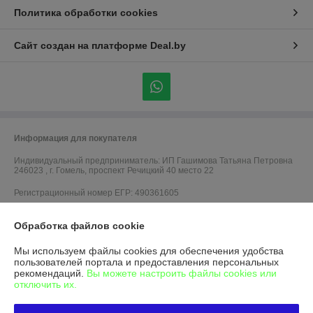
Политика обработки cookies
Сайт создан на платформе Deal.by
Информация для покупателя
Индивидуальный предприниматель:
ИП Гашимова Татьяна Петровна
246023 , г. Гомель, проспект Речицкий 40 место 22
Регистрационный номер ЕГР: 490361605
УНП: 490361605
Обработка файлов cookie
Регистрационный орган: Администрация Советского р-на г. Гомеля
Мы используем файлы cookies для обеспечения удобства
Дата регистрации компании: 14.07.2004
пользователей портала и предоставления персональных
рекомендаций.
Вы можете настроить файлы cookies или
Ссылка на свидетельство/лицензию
отключить их.
Ссылка на свидетельство/лицензию