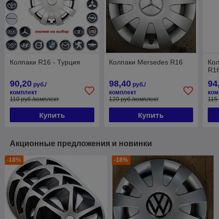
Колпаки R16 - Турция
Колпаки Mersedes R16
Кол
R1
90,20
98,40
94
руб./
руб./
комплект
комплект
ком
110 руб./комплект
120 руб./комплект
115
Купить
Купить
Акционные предложения и новинки
-18%
-18%