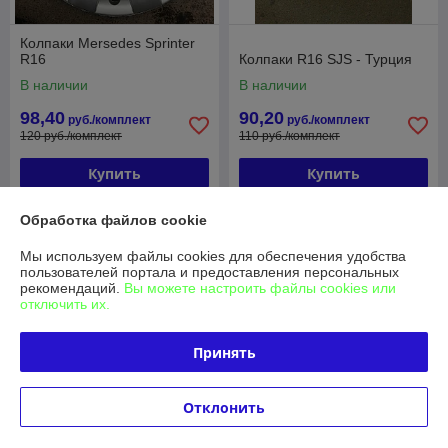
Колпаки Mersedes Sprinter
R16
Колпаки R16 SJS - Турция
В наличии
В наличии
98,40
90,20
руб./комплект
руб./комплект
120 руб./комплект
110 руб./комплект
Купить
Купить
-18%
-18%
Обработка файлов cookie
Мы используем файлы cookies для обеспечения удобства
пользователей портала и предоставления персональных
рекомендаций.
Вы можете настроить файлы cookies или
отключить их.
Принять
Отклонить
Колпаки R 16 , Турция
Колпаки R16 - Турция