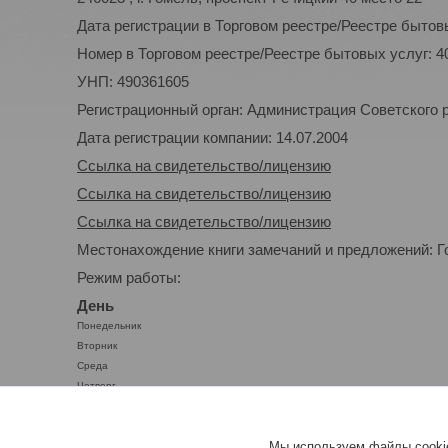
Дата регистрации в Торговом реестре/Реестре бытовы
Номер в Торговом реестре/Реестре бытовых услуг: 4
УНП: 490361605
Регистрационный орган: Администрация Советского р-
Дата регистрации компании: 14.07.2004
Ссылка на свидетельство/лицензию
Ссылка на свидетельство/лицензию
Ссылка на свидетельство/лицензию
Местонахождение книги замечаний и предложений: Го
Режим работы:
День
Понедельник
Вторник
Среда
Четверг
Пятница
Суббота
Мы используем файлы cookie
Воскресенье