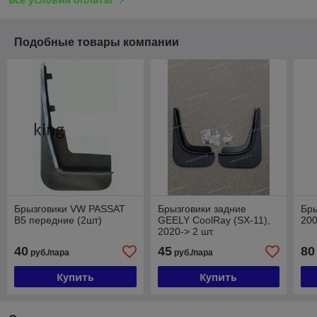
Подобные товары компании
Брызговики VW PASSAT
Брызговики задние
Бры
B5 передние (2шт)
GEELY CoolRay (SX-11),
200
2020-> 2 шт.
40
45
80
руб./пара
руб./пара
Купить
Купить