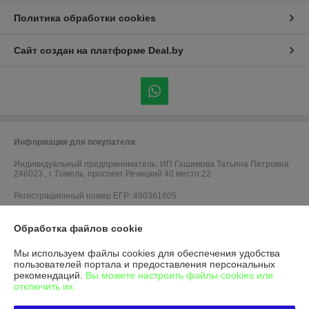
Политика обработки cookies
Сайт создан на платформе Deal.by
Информация для покупателя
Индивидуальный предприниматель:
ИП Гашимова Татьяна Петровна
246023 , г. Гомель, проспект Речицкий 40 место 22
Регистрационный номер ЕГР: 490361605
УНП: 490361605
Обработка файлов cookie
Регистрационный орган: Администрация Советского р-на г. Гомеля
Мы используем файлы cookies для обеспечения удобства
Дата регистрации компании: 14.07.2004
пользователей портала и предоставления персональных
рекомендаций.
Вы можете настроить файлы cookies или
Ссылка на свидетельство/лицензию
отключить их.
Ссылка на свидетельство/лицензию