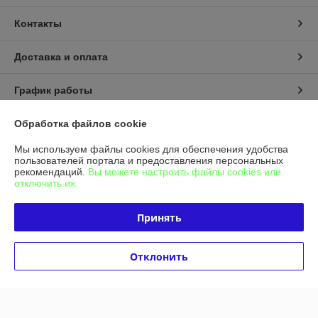
Контакты
Доставка и оплата
График работы
Полная версия сайта
Обработка файлов cookie
Мы используем файлы cookies для обеспечения удобства
Политика обработки cookies
пользователей портала и предоставления персональных
рекомендаций.
Вы можете настроить файлы cookies или
отключить их.
Сайт создан на платформе Deal.by
Принять
Отклонить
Информация для покупателя
Индивидуальный предприниматель:
ИП Гашимова Татьяна Петровна
246023 , г. Гомель, проспект Речицкий 40 место 22