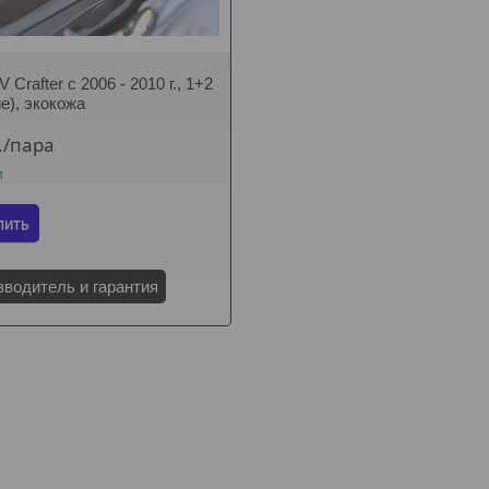
Crafter с 2006 - 2010 г., 1+2
е), экокожа
.
/пара
и
пить
зводитель и гарантия