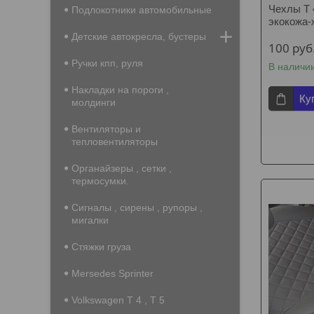
Чехлы Т 
Подлокотники автомобильные
экокожа-
Детские автокресла, бустеры
100
руб
Ручки кпп, руля
В наличи
Накладки на пороги ,
Ку
молдинги
Вентиляторы и
тепловентиляторы
Органайзеры , сетки ,
термосумки.
Сигналы , сирены , рупоры ,
мигалки
Стяжки груза
Mersedes Sprinter
Volkswagen T 4 , T 5