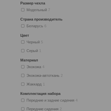
Размер чехла
Модельный
7
Страна производитель
Беларусь
6
Цвет
Черный
5
Серый
1
Материал
Экокожа
4
Экокожа-автоткань
2
Жаккард
1
Комплектация набора
Передние и задние сидения
4
Передние сидения
2