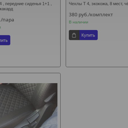
4 , передние сиденья 1+1 ,
Чехлы Т 4, экокожа, 8 мест, 
жакард
380
руб.
/комплект
.
/пара
В наличии
и
Купить
пить