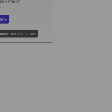
/комплект
и
пить
зводитель и гарантия